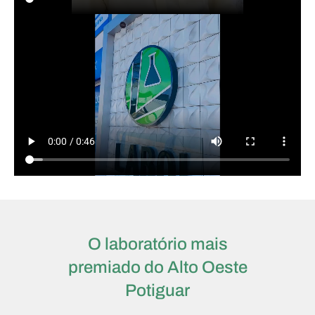
O laboratório mais
premiado do Alto Oeste
Potiguar